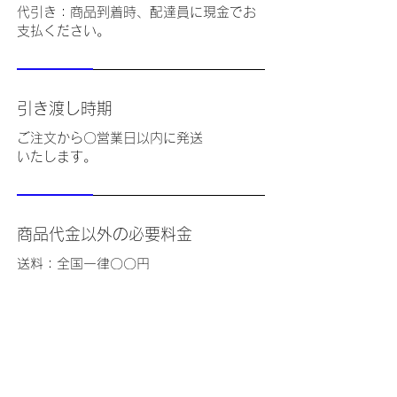
代引き：商品到着時、配達員に現金でお
支払ください。
引き渡し時期
ご注文から〇営業日以内に発送
いたします。
商品代金以外の必要料金
送料：全国一律〇〇円
代引き手数料：〇〇円
返品・交換・キャンセル等
返品期限：商品到着より〇日以内